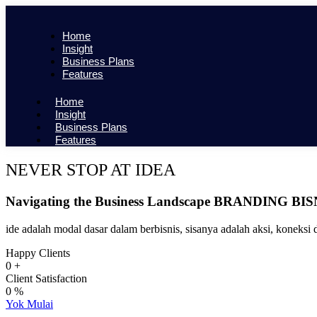
Home
Insight
Business Plans
Features
Home
Insight
Business Plans
Features
NEVER STOP AT IDEA
Navigating the Business Landscape
BRANDING BIS
ide adalah modal dasar dalam berbisnis, sisanya adalah aksi, koneksi 
Happy Clients
0
+
Client Satisfaction
0
%
Yok Mulai